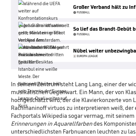
Großer Verband hält zu In
FUSSBALL
So lief das Brandt-Debüt b
FUSSBALL
Nübel weiter unbezwingba
EUROPA LEAGUE
In seinem Zentrum steht Lang Lang, einer der wic
musikalischen Gegenwart. Ein Mann, der von Kla
hochgeschätzt wird, der die Klavierkonzerte von 
Rachmaninoff virtuos zu interpretieren weiß, de
Fachportals Wikipedia sogar vermag, mit seinem 
Erinnerungen in Aquarellfarben
des Komponisten
unterschiedlichsten Farbnuancen leuchten zu las