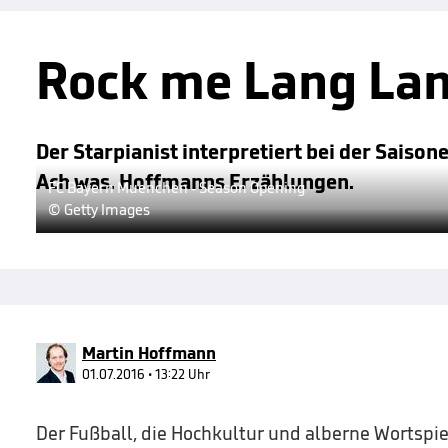
Rock me Lang La
Der Starpianist interpretiert bei der Saiso
Ach was. Hoffmanns Erzählungen.
FC Bayern Muenchen - Season Opening
© Getty Images
Martin Hoffmann
01.07.2016 • 13:22 Uhr
Der Fußball, die Hochkultur und alberne Wortspie