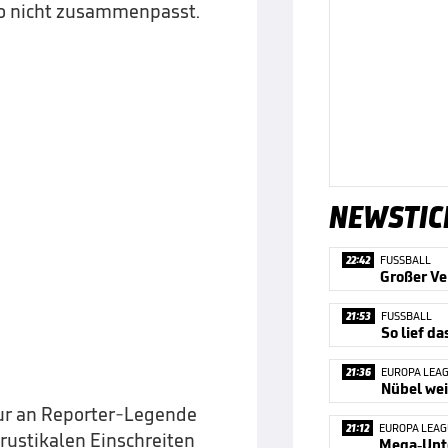
so nicht zusammenpasst.
NEWSTIC
22:42
FUSSBALL
Großer Ve
21:53
FUSSBALL
So lief d
21:36
EUROPA LEA
Nübel we
nur an Reporter-Legende
21:12
EUROPA LEAG
ustikalen Einschreiten
Mega-Unte