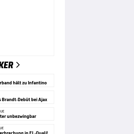
KER

rband hält zu Infantino
as Brandt-Debüt bei Ajax
GUE
iter unbezwingbar
UE
rbrechung in EL-Quali!