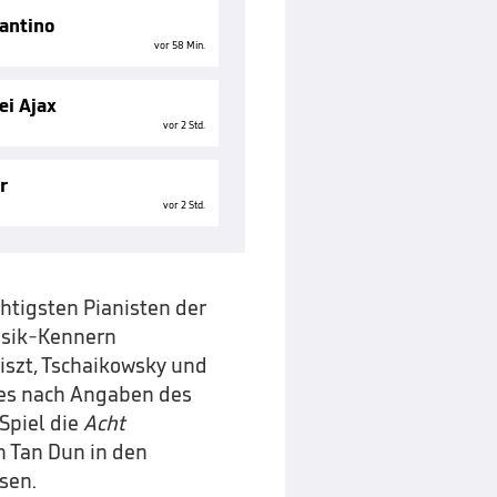
fantino
vor 58 Min.
ei Ajax
vor 2 Std.
r
vor 2 Std.
htigsten Pianisten der
ssik-Kennern
Liszt, Tschaikowsky und
r es nach Angaben des
Spiel die
Acht
 Tan Dun in den
sen.