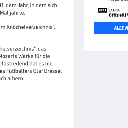
1, dem Jahr, in dem sich
20:13
LA LIGA
al jährte.
em Knöchelverzeichnis",
ALLE 
helverzeichnis", das
Mozarts Werke für die
lbstredend hat es nie
es Fußballers Olaf Dressel
ch albern.