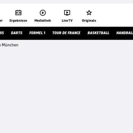




er
Ergebnisse
Mediathek
Live TV
Originals
IS
DARTS
FORMEL 1
TOUR DE FRANCE
BASKETBALL
HANDBAL
rn München