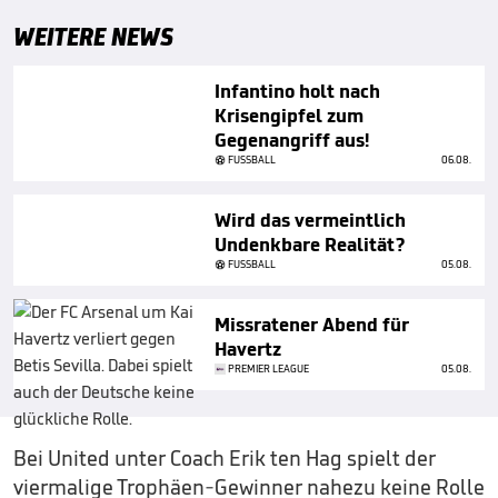
WEITERE NEWS
Infantino holt nach
Krisengipfel zum
Gegenangriff aus!
FUSSBALL
06.08.
Wird das vermeintlich
Undenkbare Realität?
FUSSBALL
05.08.
Missratener Abend für
Havertz
PREMIER LEAGUE
05.08.
Bei United unter Coach Erik ten Hag spielt der
viermalige Trophäen-Gewinner nahezu keine Rolle