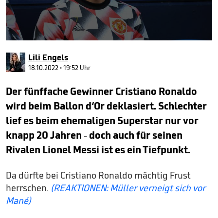
0
seconds
Lili Engels
of
2
18.10.2022 • 19:52 Uhr
minutes,
45
Der fünffache Gewinner Cristiano Ronaldo
seconds
wird beim Ballon d‘Or deklasiert. Schlechter
lief es beim ehemaligen Superstar nur vor
knapp 20 Jahren - doch auch für seinen
Rivalen Lionel Messi ist es ein Tiefpunkt.
Da dürfte bei Cristiano Ronaldo mächtig Frust
herrschen.
(REAKTIONEN: Müller verneigt sich vor
Mané)