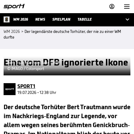



WM 2026
NEWS
SPIELPLAN
TABELLE
WM 2026
>
Der legendärste deutsche Torhüter, der nie zu einer WM
durfte
Eine vom DFB ignorierte Ikone
Bert Trautmann im Jahr 1949
© IMAGO / Colorsport
SPORT1
19.07.2026 • 12:38 Uhr
Der deutsche Torhüter Bert Trautmann wurde
im Nachkriegs-England zur Legende, vor
allem wegen seines berühmten Genickbruch-
Dramas. Im Nationalteam blieb der heute vor