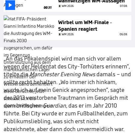
wahnwitzigen WM-Aussagen

WM 2026
07.08.
00:31
Wirbel um WM-Finale -
Spanien reagiert
WM 2026
06.08.
„An das Pokalendspiel wird man sich vor allem
wegen der Heldentat des City-Torhüters erinnern“,
titelte die
Manchester Evening News
damals – und
sollte recht behalten. „Wo immer ich hinkam,
wurde ich auf mein Genick angesprochen“, sagte
der 2013 verstorbene Trautmann im Gespräch mit
dem britischen
Guardian
, das er im Jahr 2010
führte. Bei City wurde er zum Fußballhelden, zum
Publikumsliebling, was sich erst nicht
abzeichnete, aber dann doch unvermeidlich war.