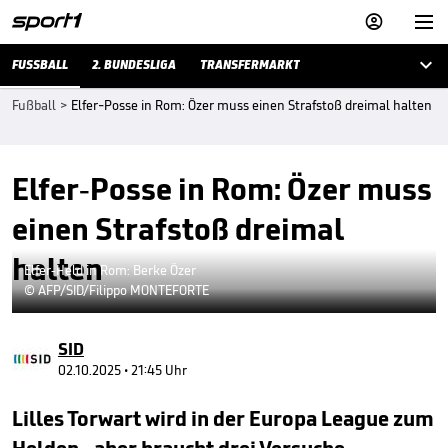



FUSSBALL
2. BUNDESLIGA
TRANSFERMARKT
Fußball
>
Elfer-Posse in Rom: Özer muss einen Strafstoß dreimal halten
Elfer-Posse in Rom: Özer muss
einen Strafstoß dreimal
halten
Elfer-Held in Rom: Berke Özer
© AFP/SID/Filippo MONTEFORTE
SID
02.10.2025 • 21:45 Uhr
Lilles Torwart wird in der Europa League zum