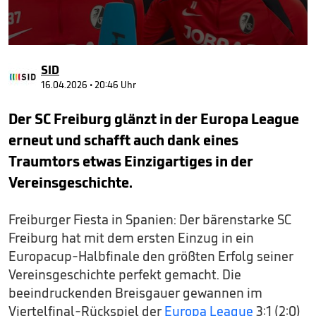
0
seconds
SID
of
1
16.04.2026 • 20:46 Uhr
minute,
13
Der SC Freiburg glänzt in der Europa League
seconds
erneut und schafft auch dank eines
Traumtors etwas Einzigartiges in der
Vereinsgeschichte.
Freiburger Fiesta in Spanien: Der bärenstarke SC
Freiburg hat mit dem ersten Einzug in ein
Europacup-Halbfinale den größten Erfolg seiner
Vereinsgeschichte perfekt gemacht. Die
beeindruckenden Breisgauer gewannen im
Viertelfinal-Rückspiel der
Europa League
3:1 (2:0)