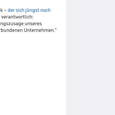
ik –
der sich jüngst noch
 verantwortlich:
erungszusage unseres
verbundenen Unternehmen.“