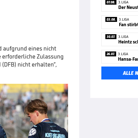
07.08.
3. LIGA
Der Neus
03.08.
3. LIGA
Fan stirb
30.07.
3. LIGA
Heintz sc
 aufgrund eines nicht
26.07.
3. LIGA
e erforderliche Zulassung
Hansa-Fa
(DFB) nicht erhalten“,
ALLE 