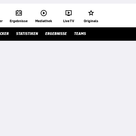




er
Ergebnisse
Mediathek
Live TV
Originals
ICKER
STATISTIKEN
ERGEBNISSE
TEAMS