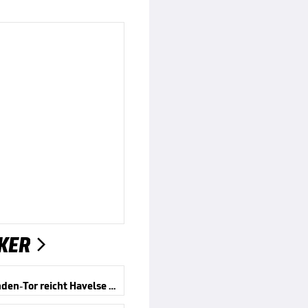
KER

Elf-Sekunden-Tor reicht Havelse nicht