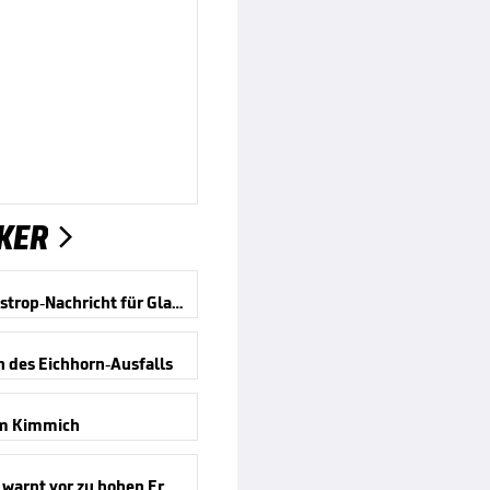
KER

Bittere Castrop-Nachricht für Gladbach
n des Eichhorn-Ausfalls
m Kimmich
Kompany warnt vor zu hohen Erwartungen