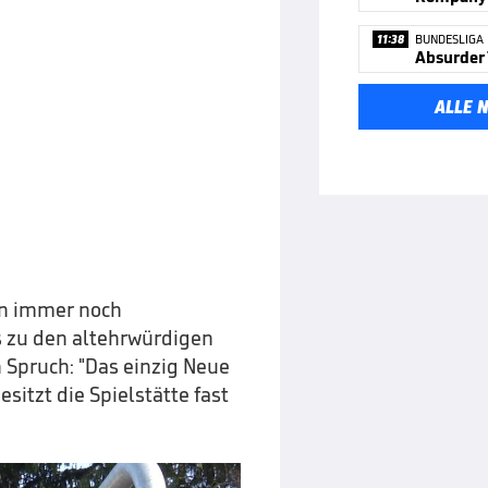
11:38
BUNDESLIGA
ALLE 
n immer noch
s zu den altehrwürdigen
 Spruch: "Das einzig Neue
besitzt die Spielstätte fast