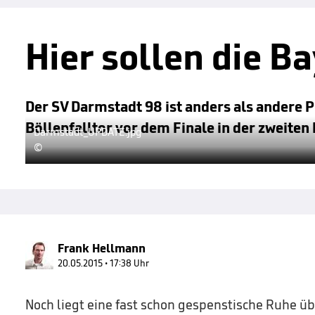
Hier sollen die B
Der SV Darmstadt 98 ist anders als andere 
Böllenfalltor vor dem Finale in der zweiten 
Darmstadt_UPDATE.jpg
©
Frank Hellmann
20.05.2015 • 17:38 Uhr
Noch liegt eine fast schon gespenstische Ruhe üb