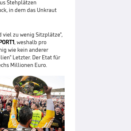
aus Stehplätzen
ck, in dem das Unkraut
iel zu wenig Sitzplätze",
PORT1
, weshalb pro
nig wie kein anderer
ien" Letzter. Der Etat für
echs Millionen Euro.