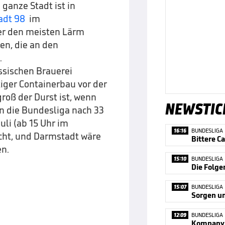
ganze Stadt ist in
adt 98
im
ber den meisten Lärm
en, die an den
.
ssischen Brauerei
iger Containerbau vor der
groß der Durst ist, wenn
NEWSTIC
in die Bundesliga nach 33
uli (ab 15 Uhr im
16:16
BUNDESLIGA
icht, und Darmstadt wäre
en.
15:10
BUNDESLIGA
Die Folge
15:07
BUNDESLIGA
Sorgen u
12:09
BUNDESLIGA