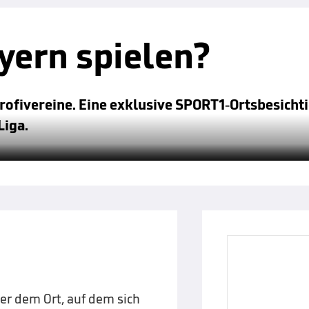
ayern spielen?
Profivereine. Eine exklusive SPORT1-Ortsbesich
Liga.
er dem Ort, auf dem sich