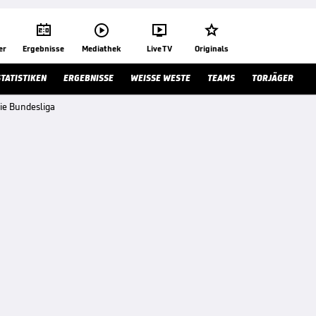




er
Ergebnisse
Mediathek
Live TV
Originals
STATISTIKEN
ERGEBNISSE
WEISSE WESTE
TEAMS
TORJÄGER
ie Bundesliga