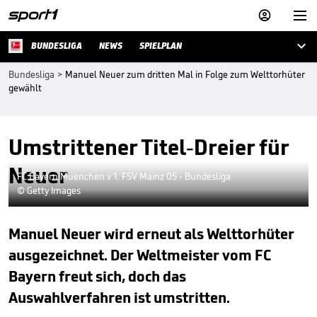



BUNDESLIGA
NEWS
SPIELPLAN
Bundesliga
>
Manuel Neuer zum dritten Mal in Folge zum Welttorhüter
gewählt
Umstrittener Titel-Dreier für
Neuer
FC Bayern Muenchen v 1. FSV Mainz 05 - Bundesliga
© Getty Images
Manuel Neuer wird erneut als Welttorhüter
ausgezeichnet. Der Weltmeister vom FC
Bayern freut sich, doch das
Auswahlverfahren ist umstritten.