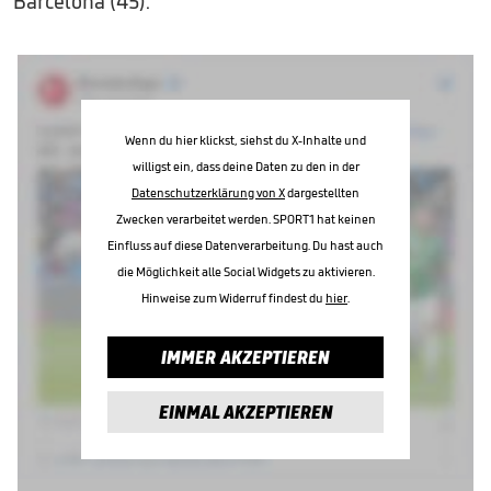
Barcelona (45).
Wenn du hier klickst, siehst du X-Inhalte und
willigst ein, dass deine Daten zu den in der
Datenschutzerklärung von X
dargestellten
Zwecken verarbeitet werden. SPORT1 hat keinen
Einfluss auf diese Datenverarbeitung. Du hast auch
die Möglichkeit alle Social Widgets zu aktivieren.
Hinweise zum Widerruf findest du
hier
.
IMMER AKZEPTIEREN
EINMAL AKZEPTIEREN