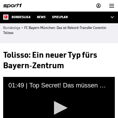



BUNDESLIGA
NEWS
SPIELPLAN
Bundesliga
>
FC Bayern München: Das ist Rekord-Transfer Corentin
Tolisso
Tolisso: Ein neuer Typ fürs
Bayern-Zentrum
01:49 | Top Secret! Das müssen Sie über Tolisso wissen
Matthias Schreiber
15.06.2017 • 12:51 Uhr