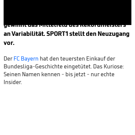
Der FC Bayern entscheidet das Tauziehen um
Corentin Tolisso für sich. Mit dem Franzosen
gewinnt das Mittelfeld des Rekordmeisters
0
seconds
an Variabilität. SPORT1 stellt den Neuzugang
of
vor.
1
minute,
49
seconds
Der
FC Bayern
hat den teuersten Einkauf der
Bundesliga-Geschichte eingetütet. Das Kuriose:
Seinen Namen kennen - bis jetzt - nur echte
Insider.