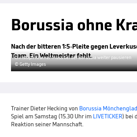
Borussia ohne Kr
Nach der bitteren 1:5-Pleite gegen Leverk
Team. Ein Weltmeister fehlt.
Christoph Kramer muss bei der Borussia weiter pausieren
© Getty Images
Trainer Dieter Hecking von
Borussia Mönchengla
Spiel am Samstag (15.30 Uhr im
LIVETICKER
) bei 
Reaktion seiner Mannschaft.