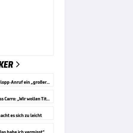
KER

Jeltsch: Klopp-Anruf ein „großer Traum“
Bayer-Boss Carro: „Wir wollen Titel gewinnen“
cht es sich zu leicht
Das habe ich vermisst“