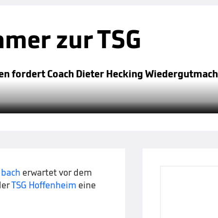
amer zur TSG
usen fordert Coach Dieter Hecking Wiedergutmac
dbach
erwartet vor dem
der
TSG Hoffenheim
eine