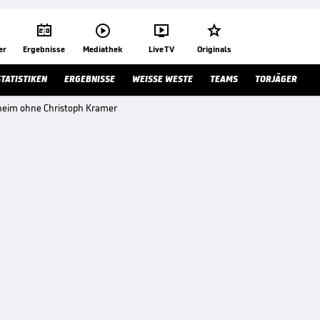




er
Ergebnisse
Mediathek
Live TV
Originals
STATISTIKEN
ERGEBNISSE
WEISSE WESTE
TEAMS
TORJÄGER
heim ohne Christoph Kramer