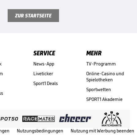
ZUR STARTSEITE
SERVICE
MEHR
k
News-App
TV-Programm
am
Liveticker
Online-Casino und
Spielotheken
Sport1 Deals
Sportwetten
ss
SPORT1 Akademie
ungen
Nutzungsbedingungen
Nutzung mit Werbung beenden