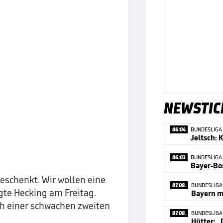
NEWSTIC
06:04
BUNDESLIGA
06:03
BUNDESLIGA
eschenkt. Wir wollen eine
07.08.
BUNDESLIGA
gte Hecking am Freitag.
Bayern ma
h einer schwachen zweiten
07.08.
BUNDESLIGA
Hütter: „