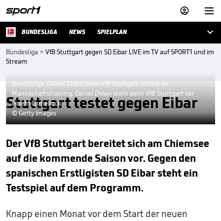



BUNDESLIGA
NEWS
SPIELPLAN
Bundesliga
>
VfB Stuttgart gegen SD Eibar LIVE im TV auf SPORT1 und im
Stream
Bundesliga: Daniel Didavi beim VfB Stuttgart zurück im
Mannschaftstraining, Daniel Didavi steht beim VfB Stuttgart vor
Stuttgart testet gegen Eibar
einem Comeback
© Getty Images
Der VfB Stuttgart bereitet sich am Chiemsee
auf die kommende Saison vor. Gegen den
spanischen Erstligisten SD Eibar steht ein
Testspiel auf dem Programm.
Knapp einen Monat vor dem Start der neuen