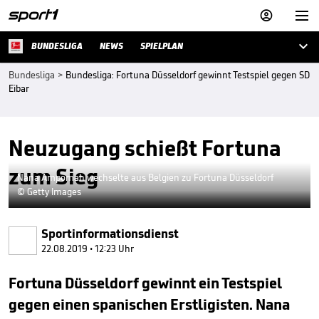



BUNDESLIGA
NEWS
SPIELPLAN
Bundesliga
>
Bundesliga: Fortuna Düsseldorf gewinnt Testspiel gegen SD
Eibar
Neuzugang schießt Fortuna
zum Sieg
Nana Ampomah wechselte aus Belgien zu Fortuna Düsseldorf
© Getty Images
Sportinformationsdienst
22.08.2019 • 12:23 Uhr
Fortuna Düsseldorf gewinnt ein Testspiel
gegen einen spanischen Erstligisten. Nana