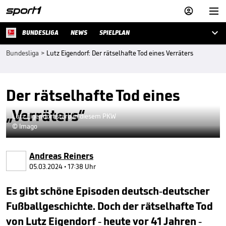



BUNDESLIGA
NEWS
SPIELPLAN
Bundesliga
>
Lutz Eigendorf: Der rätselhafte Tod eines Verräters
Der rätselhafte Tod eines
„Verräters“
Lutz Eigendorf starb in diesem PKW
© Imago
Andreas Reiners
05.03.2024 • 17:38 Uhr
Es gibt schöne Episoden deutsch-deutscher
Fußballgeschichte. Doch der rätselhafte Tod
von Lutz Eigendorf - heute vor 41 Jahren -