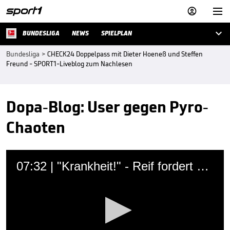



BUNDESLIGA
NEWS
SPIELPLAN
Bundesliga
>
CHECK24 Doppelpass mit Dieter Hoeneß und Steffen
Freund - SPORT1-Liveblog zum Nachlesen
Dopa-Blog: User gegen Pyro-
Chaoten
07:32 | "Krankheit!" - Reif fordert drastische Strafen nach Pyro-Skandal
SPORT1
03.11.2019 • 15:30 Uhr