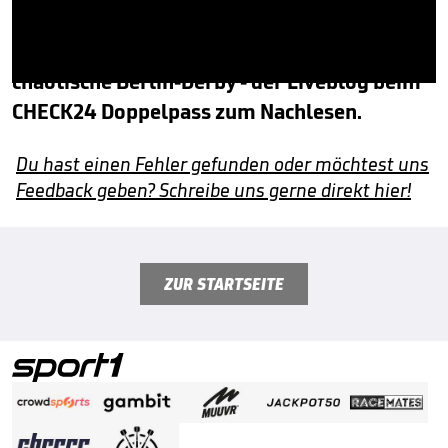
Das Debakel des FC Bayern in Frankfurt und
die Krise von Niko Kovac, aber auch das
chaotische Berlin-Derby - der Liveblog beim
0
seconds
CHECK24 Doppelpass zum Nachlesen.
of
7
minutes,
Du hast einen Fehler gefunden oder möchtest uns
32
seconds
Feedback geben? Schreibe uns gerne direkt hier!
ZUR STARTSEITE