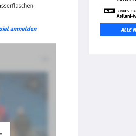
asserflaschen,
07.08.
BUNDESLIGA
Asllani-W
piel anmelden
ALLE 
te