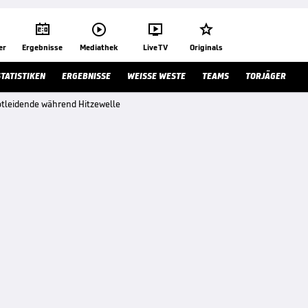




er
Ergebnisse
Mediathek
Live TV
Originals
STATISTIKEN
ERGEBNISSE
WEISSE WESTE
TEAMS
TORJÄGER
otleidende während Hitzewelle