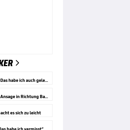
KER

Bayern? „Das habe ich auch gelesen“
Carro mit Ansage in Richtung Bayern
cht es sich zu leicht
Das habe ich vermisst“