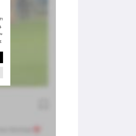
T1
.
zu
r
.