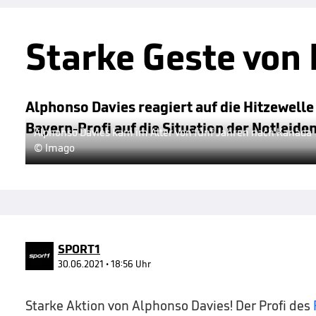
Starke Geste von
Alphonso Davies reagiert auf die Hitzewelle
Bayern-Profi auf die Situation der Notleide
Alphonso Davies kam im Alter von fünf Jahren nach Kanada
© Imago
SPORT1
30.06.2021 • 18:56 Uhr
Starke Aktion von Alphonso Davies! Der Profi des