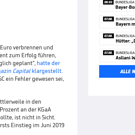
06:03
BUNDESLIGA
07.08.
BUNDESLIGA
Bayern ma
07.08.
BUNDESLIGA
Hütter: „
n Euro verbrennen und
07.08.
BUNDESLIGA
nt zum Erfolg führen,
Asllani-W
glich geplant“,
hatte der
gazin
Capital
klargestellt.
ALLE 
SC ein Fehler gewesen sei,
tlerweile in den
 Prozent an der KGaA
llte, ist nicht in Sicht.
sts Einstieg im Juni 2019