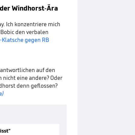
 der Windhorst-Ära
ay. Ich konzentriere mich
i Bobic den verbalen
6-Klatsche gegen RB
rantwortlichen auf den
n nicht eine andere? Oder
ndhorst denn geflossen?
a)
isst"