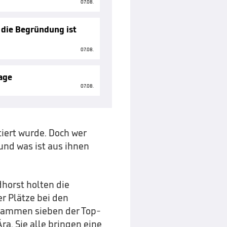
07.08.
 die Begründung ist
07.08.
age
07.08.
stiert wurde. Doch wer
und was ist aus ihnen
horst holten die
er Plätze bei den
stammen sieben der Top-
a. Sie alle bringen eine