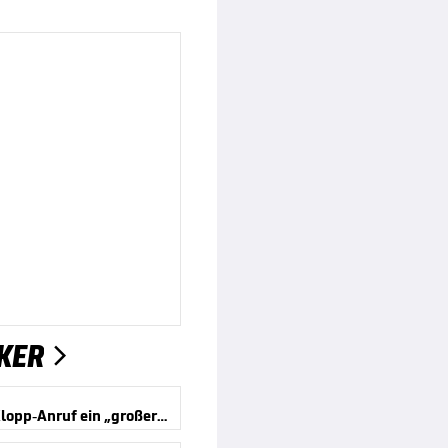
KER

Jeltsch: Klopp-Anruf ein „großer Traum“