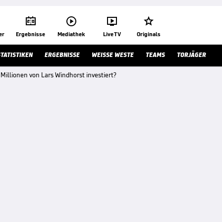




er
Ergebnisse
Mediathek
Live TV
Originals
STATISTIKEN
ERGEBNISSE
WEISSE WESTE
TEAMS
TORJÄGER
Millionen von Lars Windhorst investiert?