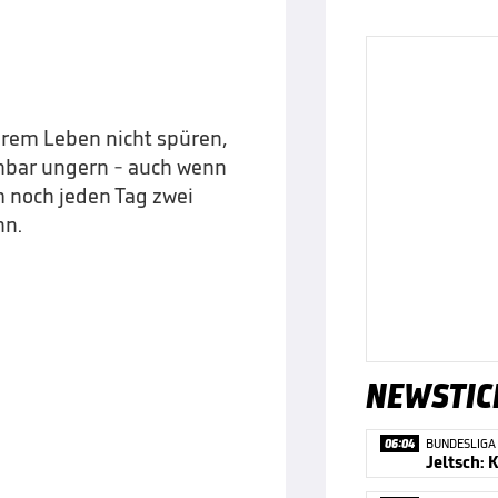
hrem Leben nicht spüren,
enbar ungern - auch wenn
 noch jeden Tag zwei
nn.
NEWSTIC
06:04
BUNDESLIGA