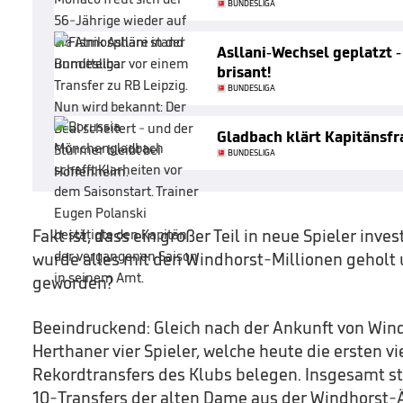
BUNDESLIGA
Asllani-Wechsel geplatzt -
brisant!
BUNDESLIGA
Gladbach klärt Kapitänsfr
BUNDESLIGA
Fakt ist, dass ein großer Teil in neue Spieler inve
wurde alles mit den Windhorst-Millionen geholt 
geworden?
Beeindruckend: Gleich nach der Ankunft von Wind
Herthaner vier Spieler, welche heute die ersten vi
Rekordtransfers des Klubs belegen. Insgesamt 
10-Transfers der alten Dame aus der Windhorst-Är