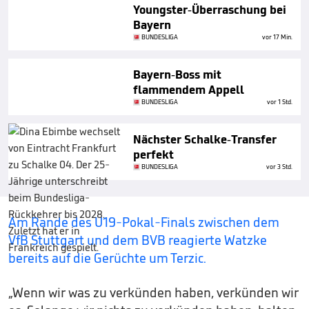
Youngster-Überraschung bei
Bayern
BUNDESLIGA
vor 17 Min.
Bayern-Boss mit
flammendem Appell
BUNDESLIGA
vor 1 Std.
Nächster Schalke-Transfer
perfekt
BUNDESLIGA
vor 3 Std.
Am Rande des U19-Pokal-Finals zwischen dem
VfB Stuttgart und dem BVB reagierte Watzke
bereits auf die Gerüchte um Terzic.
„Wenn wir was zu verkünden haben, verkünden wir