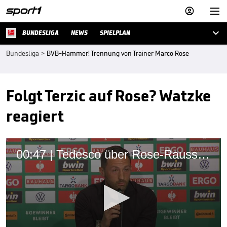



BUNDESLIGA
NEWS
SPIELPLAN
Bundesliga
>
BVB-Hammer! Trennung von Trainer Marco Rose
Folgt Terzic auf Rose? Watzke
reagiert
00:47 | Tedesco über Rose-Rausschmiss: "Ich finde das Wahnsinn"