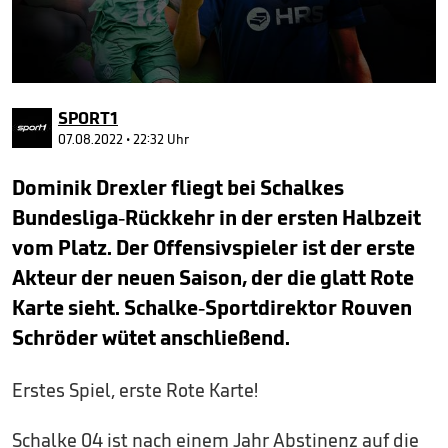
0
seconds
SPORT1
of
7
07.08.2022 • 22:32 Uhr
minutes,
1
Dominik Drexler fliegt bei Schalkes
second
Bundesliga-Rückkehr in der ersten Halbzeit
vom Platz. Der Offensivspieler ist der erste
Akteur der neuen Saison, der die glatt Rote
Karte sieht. Schalke-Sportdirektor Rouven
Schröder wütet anschließend.
Erstes Spiel, erste Rote Karte!
Schalke 04 ist nach einem Jahr Abstinenz auf die