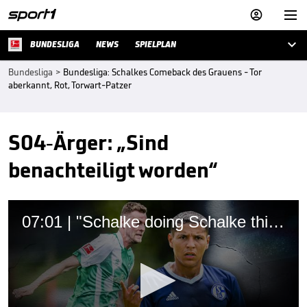



BUNDESLIGA
NEWS
SPIELPLAN
Bundesliga
>
Bundesliga: Schalkes Comeback des Grauens - Tor
aberkannt, Rot, Torwart-Patzer
S04-Ärger: „Sind
benachteiligt worden“
07:01 | "Schalke doing Schalke things ...": Königsblauer Abstiegskampf vorprogrammiert?