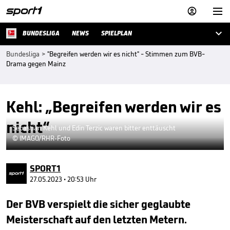



BUNDESLIGA
NEWS
SPIELPLAN
Bundesliga
>
"Begreifen werden wir es nicht" - Stimmen zum BVB-
Drama gegen Mainz
Kehl: „Begreifen werden wir es
nicht“
Sebastian Kehl und Edin Terzic waren bitter enttäuscht
© IMAGO/RHR-Foto
SPORT1
27.05.2023 • 20:53 Uhr
Der BVB verspielt die sicher geglaubte
Meisterschaft auf den letzten Metern.