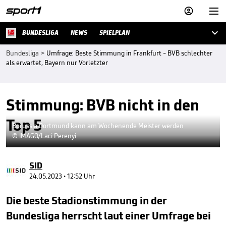



BUNDESLIGA
NEWS
SPIELPLAN
Bundesliga
>
Umfrage: Beste Stimmung in Frankfurt - BVB schlechter
als erwartet, Bayern nur Vorletzter
Stimmung: BVB nicht in den
Top 5
Borussia Dortmund kann am Wochenende Meister werden
© IMAGO/Laci Perenyi
SID
24.05.2023 • 12:52 Uhr
Die beste Stadionstimmung in der
Bundesliga herrscht laut einer Umfrage bei