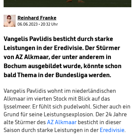
0
seconds
Reinhard Franke
of
1
06.06.2023 • 20:32 Uhr
minute,
2
Vangelis Pavlidis besticht durch starke
seconds
Leistungen in der Eredivisie. Der Stürmer
von AZ Alkmaar, der unter anderem in
Bochum ausgebildet wurde, könnte schon
bald Thema in der Bundesliga werden.
Vangelis Pavlidis wohnt im niederländischen
Alkmaar im vierten Stock mit Blick auf das
Ijsselmeer. Er fühlt sich pudelwohl. Sicher auch ein
Grund für seine Leistungsexplosion. Der 24 Jahre
alte Stürmer des
AZ Alkmaar
besticht in dieser
Saison durch starke Leistungen in der
Eredivisie
.