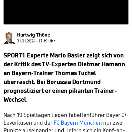
0
seconds
Hartwig Thöne
of
3
31.01.2024 • 17:19 Uhr
minutes,
15
SPORT1-Experte Mario Basler zeigt sich von
seconds
der Kritik des TV-Experten Dietmar Hamann
an Bayern-Trainer Thomas Tuchel
überrascht. Bei Borussia Dortmund
prognostiziert er einen pikanten Trainer-
Wechsel.
Nach 19 Spieltagen liegen Tabellenführer Bayer 04
Leverkusen und der
FC Bayern München
nur zwei
Punkte auseinander und liefern sich ein Kopf-an-