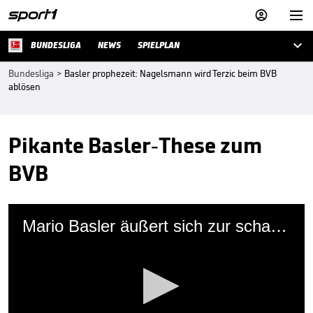



BUNDESLIGA
NEWS
SPIELPLAN
Bundesliga
>
Basler prophezeit: Nagelsmann wird Terzic beim BVB
ablösen
Pikante Basler-These zum
BVB
Mario Basler äußert sich zur scharfen Kritik von Hamann an Bayern-Trainer Tuchel