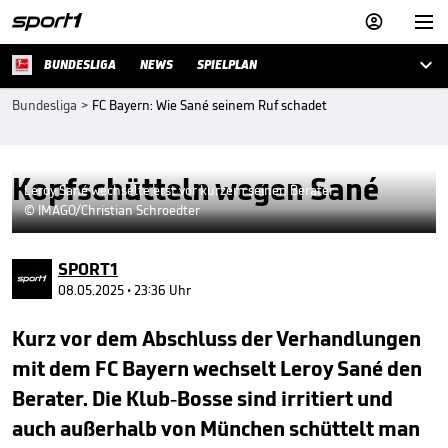



BUNDESLIGA
NEWS
SPIELPLAN
Bundesliga
>
FC Bayern: Wie Sané seinem Ruf schadet
Kopfschütteln wegen Sané
Leroy Sané wechselte erst vor kurzem seinen Berater
© IMAGO/Christian Schroedter
SPORT1
08.05.2025 • 23:36 Uhr
Kurz vor dem Abschluss der Verhandlungen
mit dem FC Bayern wechselt Leroy Sané den
Berater. Die Klub-Bosse sind irritiert und
auch außerhalb von München schüttelt man