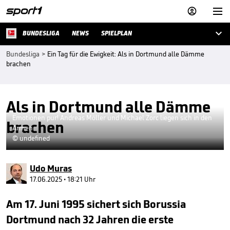



BUNDESLIGA
NEWS
SPIELPLAN
Bundesliga
>
Ein Tag für die Ewigkeit: Als in Dortmund alle Dämme
brachen
Als in Dortmund alle Dämme
Emotionen pur! Andreas Möller und Michael Zorc liegen sich in den
brachen
Armen
© undefined
Udo Muras
17.06.2025 • 18:21 Uhr
Am 17. Juni 1995 sichert sich Borussia
Dortmund nach 32 Jahren die erste