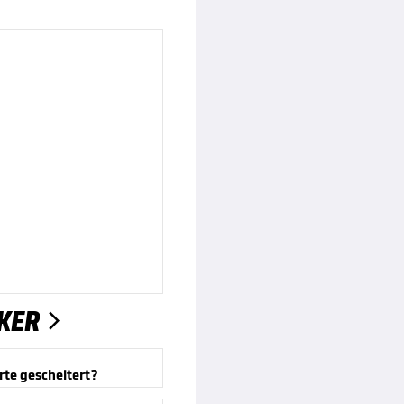
KER

te gescheitert?