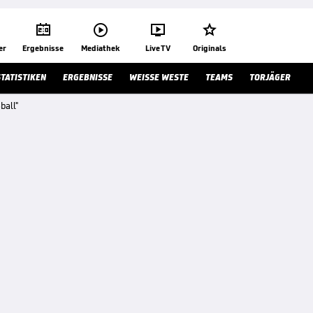




er
Ergebnisse
Mediathek
Live TV
Originals
STATISTIKEN
ERGEBNISSE
WEISSE WESTE
TEAMS
TORJÄGER
ball"