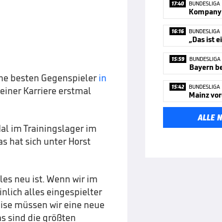
17:40
BUNDESLIGA
16:16
BUNDESLIGA
„Das ist e
15:59
BUNDESLIGA
Bayern be
ne besten Gegenspieler
in
15:42
BUNDESLIGA
seiner Karriere erstmal
Mainz vor
ALLE 
Mal im Trainingslager im
as hat sich unter Horst
eles neu ist. Wenn wir im
lich alles eingespielter
eise müssen wir eine neue
s sind die größten