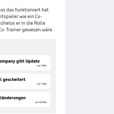
os das funktioniert hat.
itspieler wie ein Co-
mühelos er in die Rolle
e Co-Trainer gewesen wäre.
Kompany gibt Update
vor 2 Min.
l gescheitert
vor 7 Min.
geländerungen
vor 48 Min.