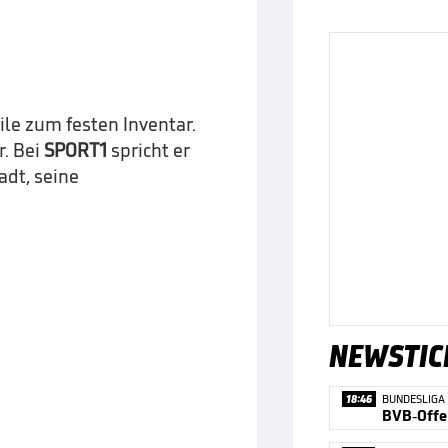
le zum festen Inventar.
r. Bei
SPORT1
spricht er
adt, seine
NEWSTIC
18:46
BUNDESLIGA
BVB-Offer