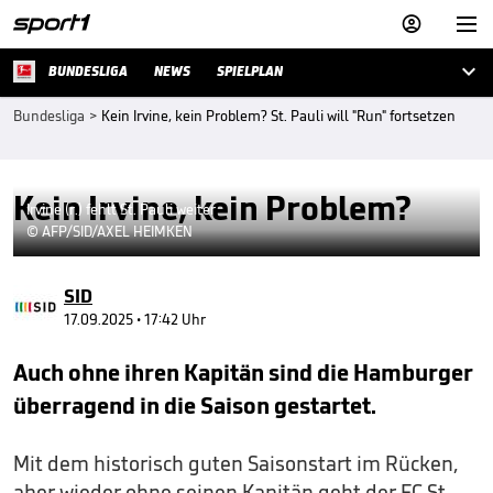



BUNDESLIGA
NEWS
SPIELPLAN
Bundesliga
>
Kein Irvine, kein Problem? St. Pauli will "Run" fortsetzen
Kein Irvine, kein Problem?
Irvine (r.) fehlt St. Pauli weiter
© AFP/SID/AXEL HEIMKEN
SID
17.09.2025 • 17:42 Uhr
Auch ohne ihren Kapitän sind die Hamburger
überragend in die Saison gestartet.
Mit dem historisch guten Saisonstart im Rücken,
aber wieder ohne seinen Kapitän geht der FC St.