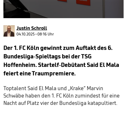
0
seconds
Justin Schroll
of
1
04.10.2025 • 08:16 Uhr
minute,
45
Der 1. FC Köln gewinnt zum Auftakt des 6.
seconds
Bundesliga-Spieltags bei der TSG
Hoffenheim. Startelf-Debütant Said El Mala
feiert eine Traumpremiere.
Toptalent Said El Mala und „Krake“ Marvin
Schwäbe haben den 1. FC Köln zumindest für eine
Nacht auf Platz vier der Bundesliga katapultiert.