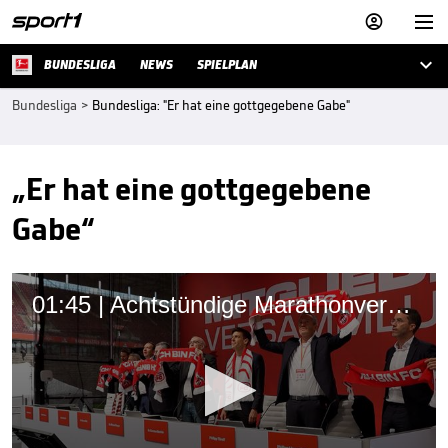



BUNDESLIGA
NEWS
SPIELPLAN
Bundesliga
>
Bundesliga: "Er hat eine gottgegebene Gabe"
„Er hat eine gottgegebene
Gabe“
01:45 | Achtstündige Marathonversammlung! Das ist Kölns neuer Boss