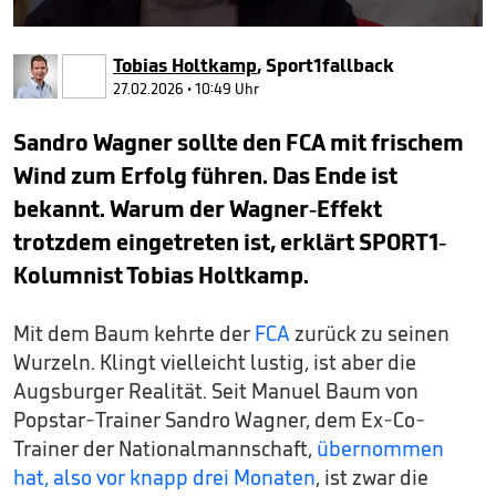
0
seconds
Tobias Holtkamp
,
Sport1fallback
of
3
27.02.2026 • 10:49 Uhr
minutes,
15
Sandro Wagner sollte den FCA mit frischem
seconds
Wind zum Erfolg führen. Das Ende ist
bekannt. Warum der Wagner-Effekt
trotzdem eingetreten ist, erklärt SPORT1-
Kolumnist Tobias Holtkamp.
Mit dem Baum kehrte der
FCA
zurück zu seinen
Wurzeln. Klingt vielleicht lustig, ist aber die
Augsburger Realität. Seit Manuel Baum von
Popstar-Trainer Sandro Wagner, dem Ex-Co-
Trainer der Nationalmannschaft,
übernommen
hat, also vor knapp drei Monaten
, ist zwar die