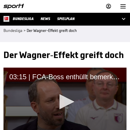



BUNDESLIGA
NEWS
SPIELPLAN
Bundesliga
>
Der Wagner-Effekt greift doch
Der Wagner-Effekt greift doch
03:15 | FCA-Boss enthüllt bemerkenswerte Geste von Sandro Wagner