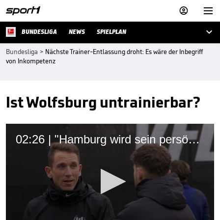



BUNDESLIGA
NEWS
SPIELPLAN
Bundesliga
>
Nächste Trainer-Entlassung droht: Es wäre der Inbegriff
von Inkompetenz
Ist Wolfsburg untrainierbar?
02:26 | "Hamburg wird sein persönliches Endspiel"