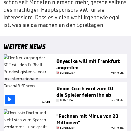
schon seit Monaten niemand mehr, gerade seitens
des mächtigen Hauptsponsors VW, für sie
interessiere. Dass es vielen wohl irgendwie egal
ist, was sie da machen an den Spieltagen.
WEITERE NEWS
Onyedika will mit Frankfurt
angreifen
BUNDESLIGA
vor 10 Std.
Union-Coach wird zum DJ -
die Spieler feiern ihn ab

DFB-POKAL
vor 10 Std.
01:39
"Rechnen mit Minus von 20
Millionen"
BUNDESLIGA
vor 10 Std.