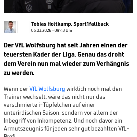
0
seconds
Tobias Holtkamp
,
Sport1fallback
of
2
05.03.2026 • 09:43 Uhr
minutes,
26
Der VfL Wolfsburg hat seit Jahren einen der
seconds
teuersten Kader der Liga. Genau das droht
dem Verein nun mal wieder zum Verhängnis
zu werden.
Wenn der
VfL Wolfsburg
wirklich noch mal den
Trainer wechselt, wäre das nicht nur das
verschmierte i-Tüpfelchen auf einer
unterirdischen Saison, sondern vor allem der
Inbegriff von Inkompetenz. Und noch davor ein
Armutszeugnis für jeden sehr gut bezahlten VfL-
Profi.