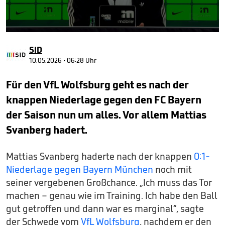
0
seconds
SID
of
1
10.05.2026 • 06:28 Uhr
minute,
17
Für den VfL Wolfsburg geht es nach der
seconds
knappen Niederlage gegen den FC Bayern
der Saison nun um alles. Vor allem Mattias
Svanberg hadert.
Mattias Svanberg haderte nach der knappen
0:1-
Niederlage gegen Bayern München
noch mit
seiner vergebenen Großchance. „Ich muss das Tor
machen – genau wie im Training. Ich habe den Ball
gut getroffen und dann war es marginal“, sagte
der Schwede vom
VfL Wolfsburg
, nachdem er den