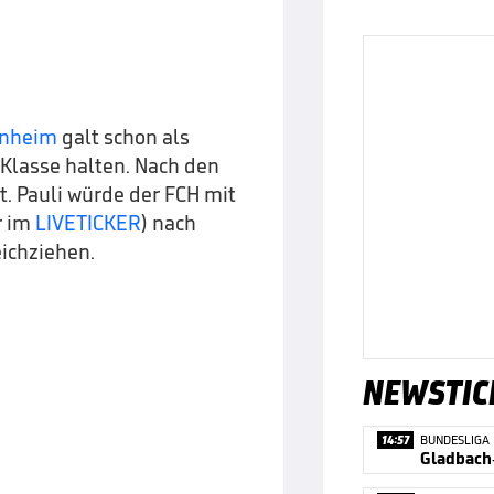
enheim
galt schon als
 Klasse halten. Nach den
. Pauli würde der FCH mit
r im
LIVETICKER
) nach
ichziehen.
NEWSTIC
14:57
BUNDESLIGA