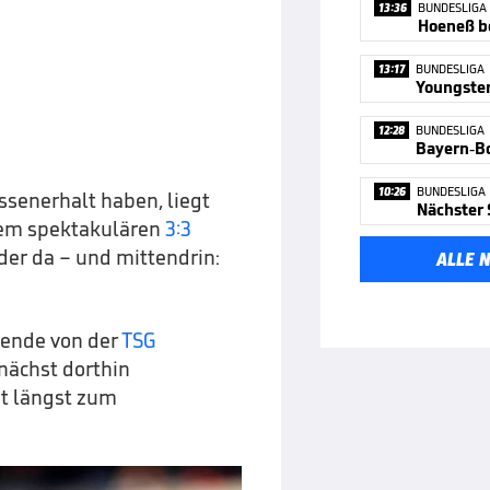
13:36
BUNDESLIGA
13:17
BUNDESLIGA
12:28
BUNDESLIGA
10:26
BUNDESLIGA
senerhalt haben, liegt
 dem spektakulären
3:3
der da – und mittendrin:
ALLE 
onende von der
TSG
nächst dorthin
dt längst zum