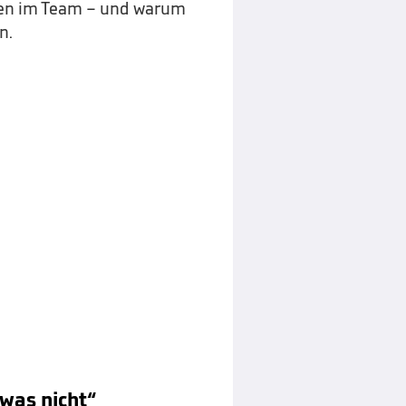
uben im Team – und warum
n.
twas nicht“