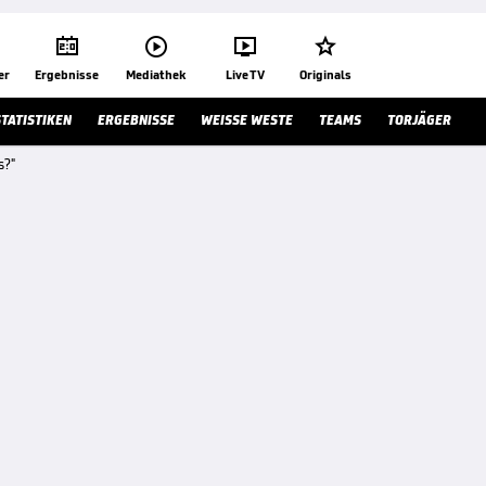




er
Ergebnisse
Mediathek
Live TV
Originals
STATISTIKEN
ERGEBNISSE
WEISSE WESTE
TEAMS
TORJÄGER
s?"