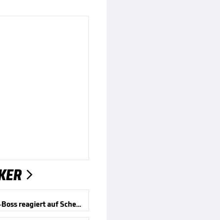
KER

Gladbach-Boss reagiert auf Schelte