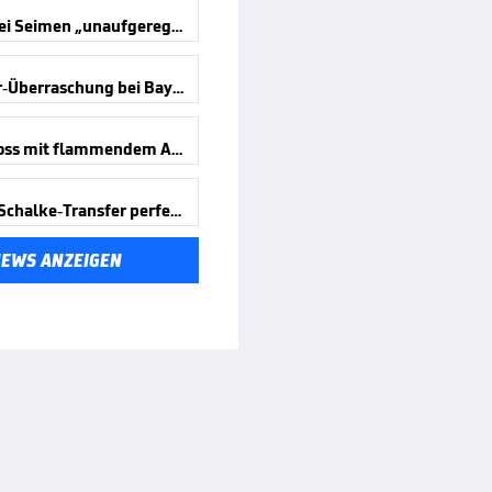
Hoeneß bei Seimen „unaufgeregt“
Youngster-Überraschung bei Bayern
Bayern-Boss mit flammendem Appell
Nächster Schalke-Transfer perfekt
NEWS ANZEIGEN