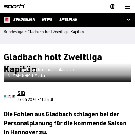



BUNDESLIGA
NEWS
SPIELPLAN
Bundesliga
>
Gladbach holt Zweitliga-Kapitän
Gladbach holt Zweitliga-
Kapitän
Enzo Leopold wechselt nach Gladbach
© IMAGO/HMB-Media
SID
27.05.2026 • 11:35 Uhr
Die Fohlen aus Gladbach schlagen bei der
Personalplanung für die kommende Saison
in Hannover zu.