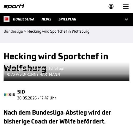



BUNDESLIGA
NEWS
SPIELPLAN
Bundesliga
>
Hecking wird Sportchef in Wolfsburg
Hecking wird Sportchef in
Wolfsburg
Hecking steigt zum Sportchef auf
© AFP/SID/RONNY HARTMANN
SID
30.05.2026 • 17:47 Uhr
Nach dem Bundesliga-Abstieg wird der
bisherige Coach der Wölfe befördert.