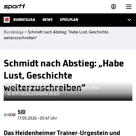



BUNDESLIGA
NEWS
SPIELPLAN
Bundesliga
>
Schmidt nach Abstieg: "Habe Lust, Geschichte
weiterzuschreiben"
Schmidt nach Abstieg: „Habe
Lust, Geschichte
weiterzuschreiben“
FCH-Trainer Frank Schmidt lässt seine Zukunft offen
© AFP/SID/ALEXANDRA BEIER
SID
17.05.2026 • 05:47 Uhr
Das Heidenheimer Trainer-Urgestein und