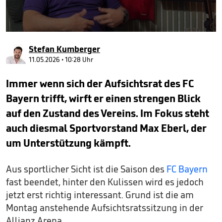
0
seconds
Stefan Kumberger
of
3
11.05.2026 • 10:28 Uhr
minutes,
30
Immer wenn sich der Aufsichtsrat des FC
seconds
Bayern trifft, wirft er einen strengen Blick
auf den Zustand des Vereins. Im Fokus steht
auch diesmal Sportvorstand Max Eberl, der
um Unterstützung kämpft.
Aus sportlicher Sicht ist die Saison des
FC Bayern
fast beendet, hinter den Kulissen wird es jedoch
jetzt erst richtig interessant. Grund ist die am
Montag anstehende Aufsichtsratssitzung in der
Allianz Arena.