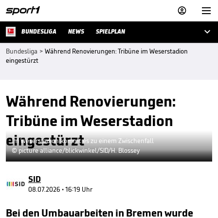



BUNDESLIGA
NEWS
SPIELPLAN
Bundesliga
>
Während Renovierungen: Tribüne im Weserstadion
eingestürzt
Während Renovierungen:
Tribüne im Weserstadion
eingestürzt
Im Weserstadion kommt es zu einem Zwischenfall
© picture alliance/blickwinkel/SID/H. Blossey
SID
08.07.2026 • 16:19 Uhr
Bei den Umbauarbeiten in Bremen wurde