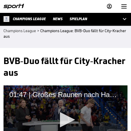



CHAMPIONS LEAGUE
NEWS
SPIELPLAN
Champions League
>
Champions League: BVB-Duo fällt für City-Kracher
aus
BVB-Duo fällt für City-Kracher
aus
01:47 | Großes Raunen nach Hammer-Los für BVB