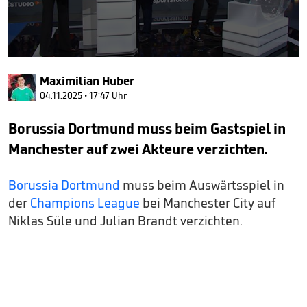
0
seconds
Maximilian Huber
of
1
04.11.2025 • 17:47 Uhr
minute,
47
Borussia Dortmund muss beim Gastspiel in
seconds
Manchester auf zwei Akteure verzichten.
Borussia Dortmund
muss beim Auswärtsspiel in
der
Champions League
bei Manchester City auf
Niklas Süle und Julian Brandt verzichten.