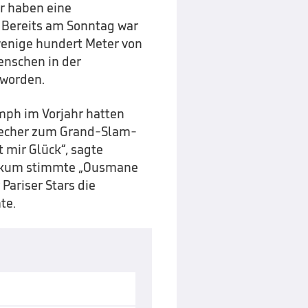
ir haben eine
 Bereits am Sonntag war
wenige hundert Meter von
enschen in der
 worden.
ph im Vorjahr hatten
techer zum Grand-Slam-
 mir Glück“, sagte
likum stimmte „Ousmane
Pariser Stars die
te.