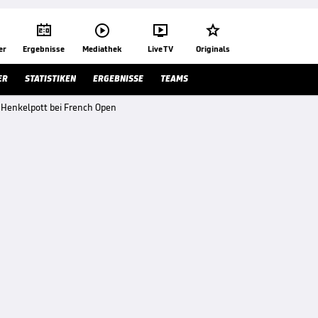




er
Ergebnisse
Mediathek
Live TV
Originals
ER
STATISTIKEN
ERGEBNISSE
TEAMS
 Henkelpott bei French Open