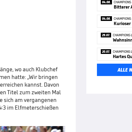
04.08.
CHAMPIONS
04.08.
CHAMPIONS
29.07.
CHAMPIONS 
Wahnsinn 
20.07.
CHAMPIONS 
Hartes Qu
 Ränge, wo auch Klubchef
ALLE 
men hatte: „Wir bringen
 erreichen kannst. Davon
den Titel zum zweiten Mal
te sich am vergangenen
4:3 im Elfmeterschießen