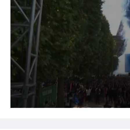
0
seconds
of
57
seconds
Volume