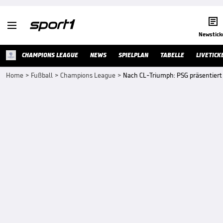


Newstick
CHAMPIONS LEAGUE
NEWS
SPIELPLAN
TABELLE
LIVETICK
Home
>
Fußball
>
Champions League
>
Nach CL-Triumph: PSG präsentiert