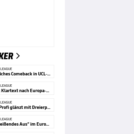
KER

 LEAGUE
Unglaubliches Comeback in UCL-Quali
 LEAGUE
Sahin mit Klartext nach Europa-Aus
 LEAGUE
Skandal-Profi glänzt mit Dreierpack
 LEAGUE
„Herzzerreißendes Aus“ im Europapokal