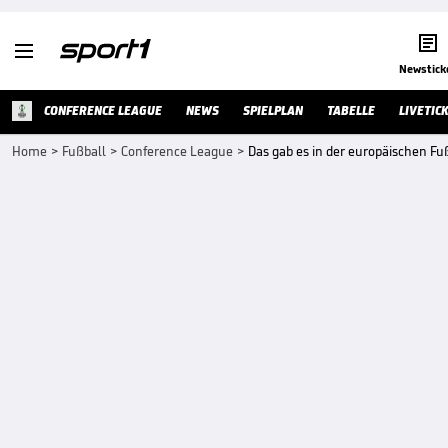


Newstick
CONFERENCE LEAGUE
NEWS
SPIELPLAN
TABELLE
LIVETIC
Home
>
Fußball
>
Conference League
>
Das gab es in der europäischen Fu