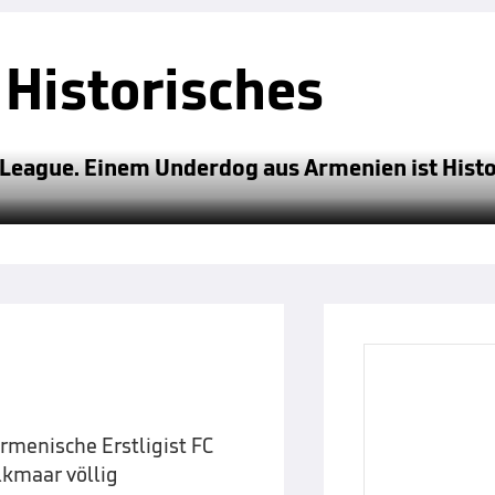
 Historisches
 League. Einem Underdog aus Armenien ist Hist
armenische Erstligist FC
lkmaar völlig