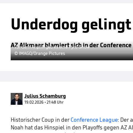
Underdog gelingt
AZ Alkmaar blamiert sich in der Conference
Vor dem Anpfiff gab es eine Pyro-Show
© IMAGO/Orange Pictures
Julius Schamburg
19.02.2026 • 21:48 Uhr
Historischer Coup in der
Conference League
: Der 
Noah hat das Hinspiel in den Playoffs gegen AZ A