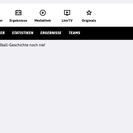




er
Ergebnisse
Mediathek
Live TV
Originals
KER
STATISTIKEN
ERGEBNISSE
TEAMS
ßball-Geschichte noch nie!