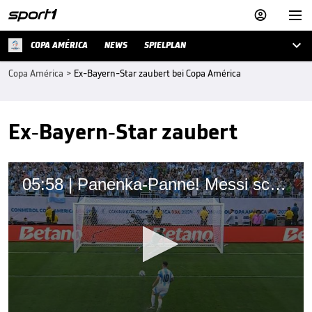



COPA AMÉRICA
NEWS
SPIELPLAN
Copa América
>
Ex-Bayern-Star zaubert bei Copa América
Ex-Bayern-Star zaubert
05:58 | Panenka-Panne! Messi scheitert bei Elfmeter-Drama