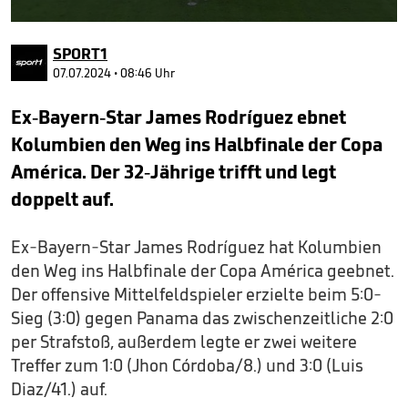
0
seconds
SPORT1
of
5
07.07.2024 • 08:46 Uhr
minutes,
58
Ex-Bayern-Star James Rodríguez ebnet
seconds
Kolumbien den Weg ins Halbfinale der Copa
América. Der 32-Jährige trifft und legt
doppelt auf.
Ex-Bayern-Star James Rodríguez hat Kolumbien
den Weg ins Halbfinale der Copa América geebnet.
Der offensive Mittelfeldspieler erzielte beim 5:0-
Sieg (3:0) gegen Panama das zwischenzeitliche 2:0
per Strafstoß, außerdem legte er zwei weitere
Treffer zum 1:0 (Jhon Córdoba/8.) und 3:0 (Luis
Diaz/41.) auf.