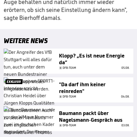
Auge behalten und natürlich immer wieder
erörtern, ob sich seine Einstellung ändern kann",
sagte Bierhoff damals.
WEITERE NEWS
Klopp? „Es ist neue Energie
da“
DFB-TEAM
05.08.
EXKLUSIV
"Da darf ihm keiner
reinreden"
DFB-TEAM
04.08.
Baumann packt über
Nagelsmann-Gespräch aus
DFB-TEAM
03.08.