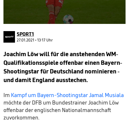
0
seconds
SPORT1
of
42
27.01.2021 • 13:17 Uhr
seconds
Joachim Löw will für die anstehenden WM-
Qualifikationsspiele offenbar einen Bayern-
Shootingstar für Deutschland nominieren -
und damit England ausstechen.
Im
Kampf um Bayern-Shootingstar Jamal Musiala
möchte der DFB um Bundestrainer Joachim Löw
offenbar der englischen Nationalmannschaft
zuvorkommen.