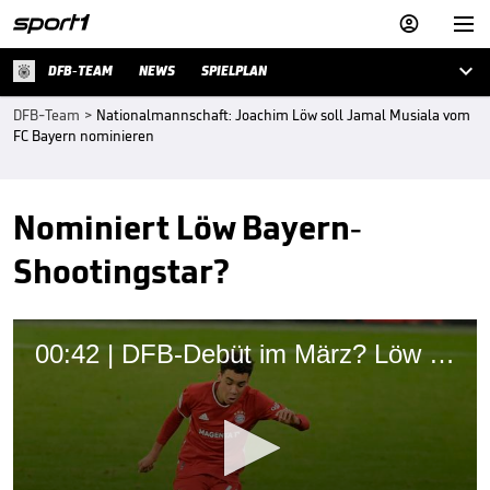



DFB-TEAM
NEWS
SPIELPLAN
DFB-Team
>
Nationalmannschaft: Joachim Löw soll Jamal Musiala vom
FC Bayern nominieren
Nominiert Löw Bayern-
Shootingstar?
00:42 | DFB-Debüt im März? Löw will wohl Bayern-Youngster nominieren