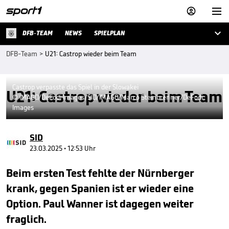



DFB-TEAM
NEWS
SPIELPLAN
DFB-Team
>
U21: Castrop wieder beim Team
Castrop verpasste das Spiel in der Slowakei
U21: Castrop wieder beim Team
© IMAGO/DeFodi Images/SID/IMAGO/Marco Steinbrenner/DeFodi
Images
SID
23.03.2025 • 12:53 Uhr
Beim ersten Test fehlte der Nürnberger
krank, gegen Spanien ist er wieder eine
Option. Paul Wanner ist dagegen weiter
fraglich.