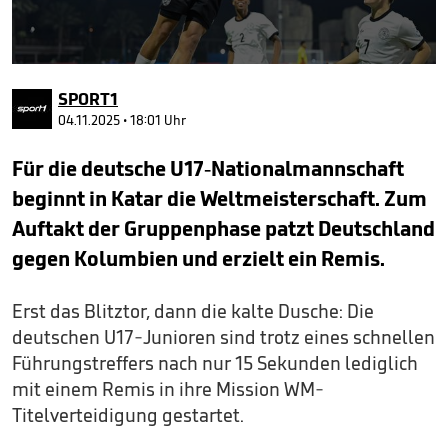
0
seconds
SPORT1
of
1
04.11.2025 • 18:01 Uhr
minute,
34
Für die deutsche U17-Nationalmannschaft
seconds
beginnt in Katar die Weltmeisterschaft. Zum
Auftakt der Gruppenphase patzt Deutschland
gegen Kolumbien und erzielt ein Remis.
Erst das Blitztor, dann die kalte Dusche: Die
deutschen U17-Junioren sind trotz eines schnellen
Führungstreffers nach nur 15 Sekunden lediglich
mit einem Remis in ihre Mission WM-
Titelverteidigung gestartet.