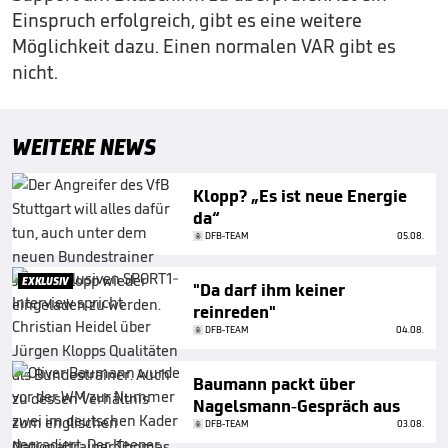
Einspruch erfolgreich, gibt es eine weitere
Möglichkeit dazu. Einen normalen VAR gibt es
nicht.
WEITERE NEWS
Klopp? „Es ist neue Energie
da“
DFB-TEAM
05.08.
EXKLUSIV
"Da darf ihm keiner
reinreden"
DFB-TEAM
04.08.
Baumann packt über
Nagelsmann-Gespräch aus
DFB-TEAM
03.08.