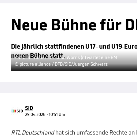
Neue Bühne für 
Die jährlich stattfindenen U17- und U19-Eu
neuen Bühne statt.
Auf U19-Trainer Christian Wörns (r.) wartet eine EM
© picture alliance / DFB/SID/Juergen Schwarz
SID
29.04.2026 • 10:51 Uhr
RTL Deutschland
hat sich umfassende Rechte an