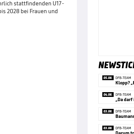
hrlich stattfindenden U17-
is 2028 bei Frauen und
NEWSTIC
05.08.
DFB-TEAM
Klopp? „
04.08.
DFB-TEAM
„Da darf
03.08.
DFB-TEAM
03.08.
DFB-TEAM