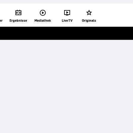




er
Ergebnisse
Mediathek
Live TV
Originals