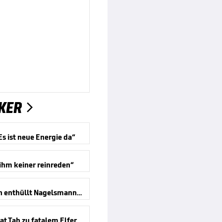
KER

Es ist neue Energie da“
 ihm keiner reinreden“
Baumann enthüllt Nagelsmann-Gespräch
Darum trat Tah zu fatalem Elfer an