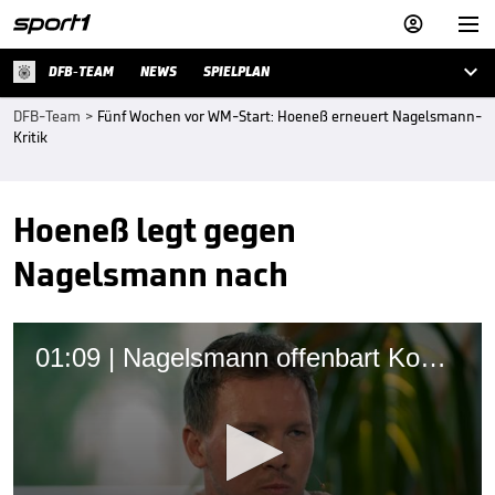



DFB-TEAM
NEWS
SPIELPLAN
DFB-Team
>
Fünf Wochen vor WM-Start: Hoeneß erneuert Nagelsmann-
Kritik
Hoeneß legt gegen
Nagelsmann nach
01:09 | Nagelsmann offenbart Kontakt mit Neuer