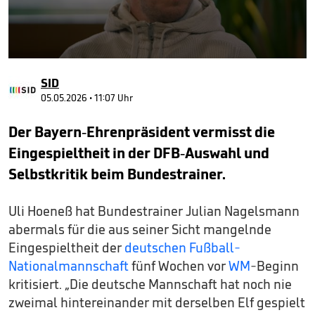
0
seconds
SID
of
1
05.05.2026 • 11:07 Uhr
minute,
9
Der Bayern-Ehrenpräsident vermisst die
seconds
Eingespieltheit in der DFB-Auswahl und
Selbstkritik beim Bundestrainer.
Uli Hoeneß hat Bundestrainer Julian Nagelsmann
abermals für die aus seiner Sicht mangelnde
Eingespieltheit der
deutschen Fußball-
Nationalmannschaft
fünf Wochen vor
WM
-Beginn
kritisiert. „Die deutsche Mannschaft hat noch nie
zweimal hintereinander mit derselben Elf gespielt