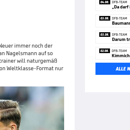
04.08.
DFB-TEAM
„Da darf
03.08.
DFB-TEAM
03.08.
DFB-TEAM
st Neuer immer noch der
02.08.
DFB-TEAM
ian Nagelsmann auf so
trainer will naturgemäß
von Weltklasse-Format nur
ALLE 