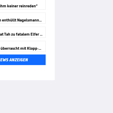
 ihm keiner reinreden“
Baumann enthüllt Nagelsmann-Gespräch
Darum trat Tah zu fatalem Elfer an
Kimmich überrascht mit Klopp-Aussage
NEWS ANZEIGEN