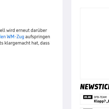
ell wird erneut darüber
 den WM-Zug
aufspringen
its klargemacht hat, dass
NEWSTIC
05.08.
DFB-TEAM
Klopp? „