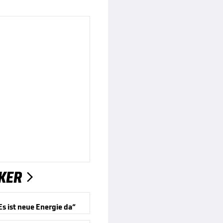
KER

Es ist neue Energie da“