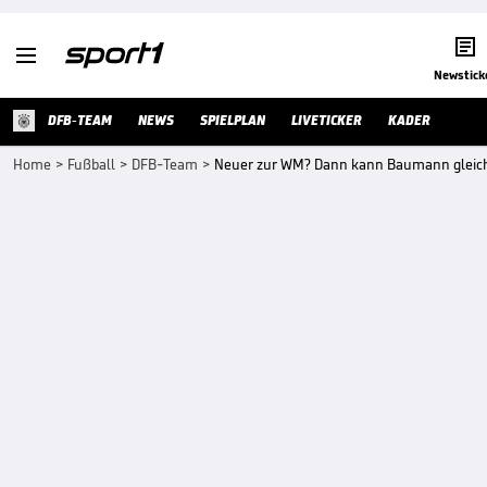


Newstick
DFB-TEAM
NEWS
SPIELPLAN
LIVETICKER
KADER
Home
>
Fußball
>
DFB-Team
>
Neuer zur WM? Dann kann Baumann gleic