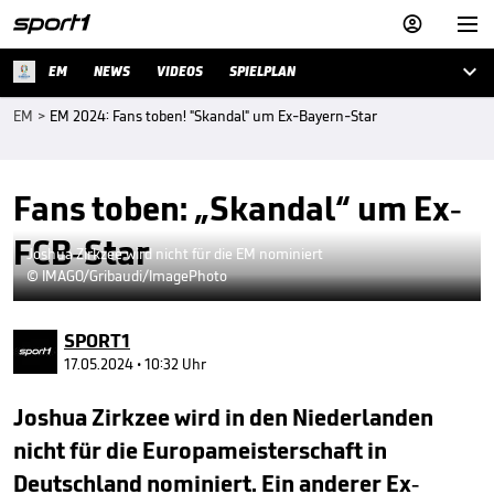



EM
NEWS
VIDEOS
SPIELPLAN
EM
>
EM 2024: Fans toben! "Skandal" um Ex-Bayern-Star
Fans toben: „Skandal“ um Ex-
FCB-Star
Joshua Zirkzee wird nicht für die EM nominiert
© IMAGO/Gribaudi/ImagePhoto
SPORT1
17.05.2024 • 10:32 Uhr
Joshua Zirkzee wird in den Niederlanden
nicht für die Europameisterschaft in
Deutschland nominiert. Ein anderer Ex-