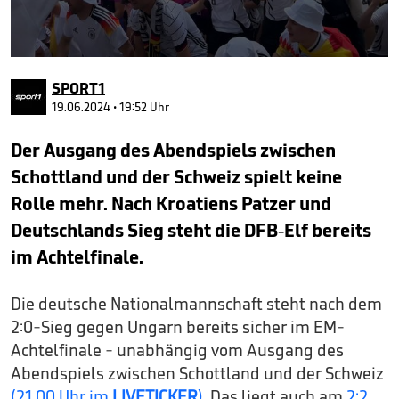
0
seconds
SPORT1
of
56
19.06.2024 • 19:52 Uhr
seconds
Der Ausgang des Abendspiels zwischen
Schottland und der Schweiz spielt keine
Rolle mehr. Nach Kroatiens Patzer und
Deutschlands Sieg steht die DFB-Elf bereits
im Achtelfinale.
Die deutsche Nationalmannschaft steht nach dem
2:0-Sieg gegen Ungarn bereits sicher im EM-
Achtelfinale - unabhängig vom Ausgang des
Abendspiels zwischen Schottland und der Schweiz
(21.00 Uhr im
LIVETICKER
)
. Das liegt auch am
2:2