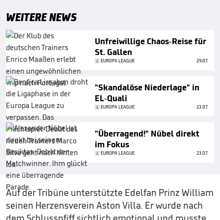
WEITERE NEWS
Unfreiwillige Chaos-Reise für
St. Gallen
EUROPA LEAGUE
29.07.
"Skandalöse Niederlage" in
EL-Quali
EUROPA LEAGUE
23.07.
"Überragend!" Nübel direkt
im Fokus
EUROPA LEAGUE
23.07.
Auf der Tribüne unterstützte Edelfan Prinz William
seinen Herzensverein Aston Villa. Er wurde nach
dem Schlusspfiff sichtlich emotional und musste