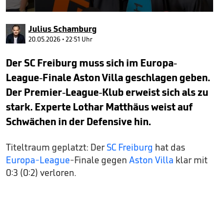
0
seconds
Julius Schamburg
of
2
20.05.2026 • 22:51 Uhr
minutes,
4
Der SC Freiburg muss sich im Europa-
seconds
League-Finale Aston Villa geschlagen geben.
Der Premier-League-Klub erweist sich als zu
stark. Experte Lothar Matthäus weist auf
Schwächen in der Defensive hin.
Titeltraum geplatzt: Der
SC Freiburg
hat das
Europa-League
-Finale gegen
Aston Villa
klar mit
0:3 (0:2) verloren.