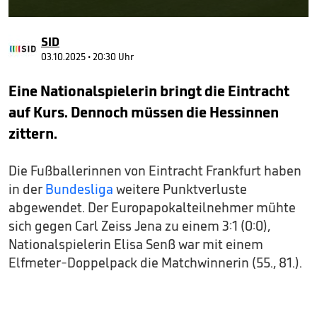
0
seconds
SID
of
2
03.10.2025 • 20:30 Uhr
minutes,
15
Eine Nationalspielerin bringt die Eintracht
seconds
auf Kurs. Dennoch müssen die Hessinnen
zittern.
Die Fußballerinnen von Eintracht Frankfurt haben
in der
Bundesliga
weitere Punktverluste
abgewendet. Der Europapokalteilnehmer mühte
sich gegen Carl Zeiss Jena zu einem 3:1 (0:0),
Nationalspielerin Elisa Senß war mit einem
Elfmeter-Doppelpack die Matchwinnerin (55., 81.).