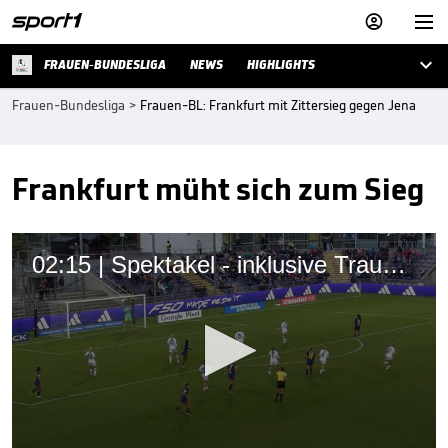



FRAUEN-BUNDESLIGA
NEWS
HIGHLIGHTS
Frauen-Bundesliga
>
Frauen-BL: Frankfurt mit Zittersieg gegen Jena
Frankfurt müht sich zum Sieg
02:15 | Spektakel - inklusive Traumtor!